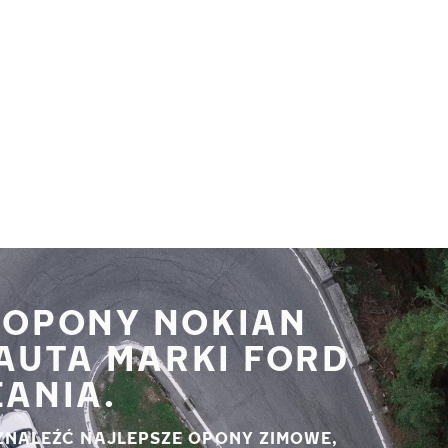
 OPONY NOKIAN
AUTA MARKI FORD
EANIA.
ZNALEŹĆ NAJLEPSZE OPONY ZIMOWE,