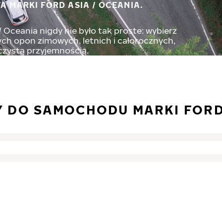
A MARKI FORD ASIA / OCEANIA.
 Oceania nigdy nie było tak proste: wybierz
ch opon zimowych, letnich i całorocznych,
 czystą przyjemnością.
 DO SAMOCHODU MARKI FORD 