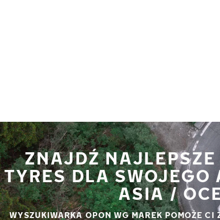
Przejdź do głównej treści
Strona główna
ZNAJDŹ NAJLEPSZE
TYRES DLA SWOJEGO 
ASIA / OC
WYSZUKIWARKA OPON WG MAREK POMOŻE CI 