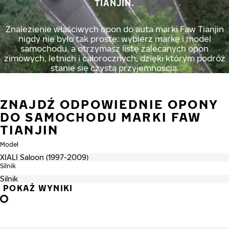
TIANJIN.
Znalezienie właściwych opon do auta marki Faw Tianjin
nigdy nie było tak proste: wybierz markę i model
samochodu, a otrzymasz listę zalecanych opon
zimowych, letnich i całorocznych, dzięki którym podróż
stanie się czystą przyjemnością.
ZNAJDŹ ODPOWIEDNIE OPONY
DO SAMOCHODU MARKI FAW
TIANJIN
Model
Silnik
POKAŻ WYNIKI