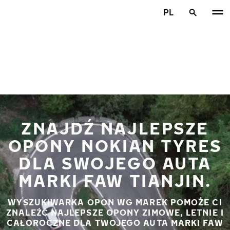
Przejdź do głównej treści
PL
Strona główna
ZNAJDŹ NAJLEPSZE
OPONY NOKIAN TYRES
DLA SWOJEGO AUTA
MARKI FAW TIANJIN.
WYSZUKIWARKA OPON WG MAREK POMOŻE CI
ZNALEŹĆ NAJLEPSZE OPONY ZIMOWE, LETNIE I
CAŁOROCZNE DLA TWOJEGO AUTA MARKI FAW