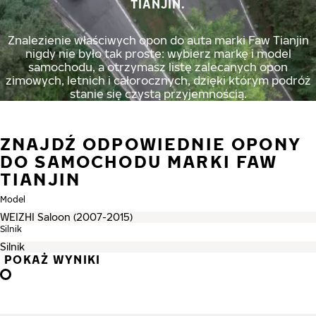
TIANJIN.
Znalezienie właściwych opon do auta marki Faw Tianjin
nigdy nie było tak proste: wybierz markę i model
samochodu, a otrzymasz listę zalecanych opon
zimowych, letnich i całorocznych, dzięki którym podróż
stanie się czystą przyjemnością.
ZNAJDŹ ODPOWIEDNIE OPONY
DO SAMOCHODU MARKI FAW
TIANJIN
Model
Silnik
POKAŻ WYNIKI