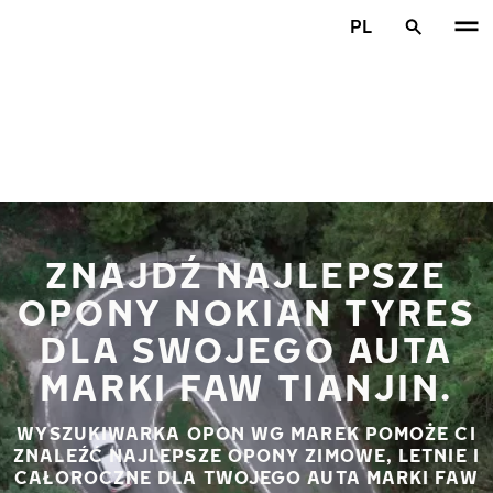
Przejdź do głównej treści
PL
Strona główna
ZNAJDŹ NAJLEPSZE
OPONY NOKIAN TYRES
DLA SWOJEGO AUTA
MARKI FAW TIANJIN.
WYSZUKIWARKA OPON WG MAREK POMOŻE CI
ZNALEŹĆ NAJLEPSZE OPONY ZIMOWE, LETNIE I
CAŁOROCZNE DLA TWOJEGO AUTA MARKI FAW