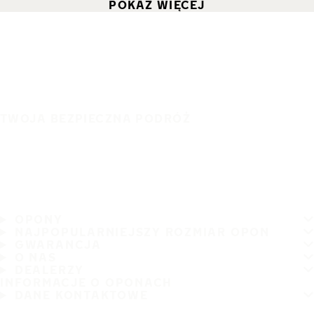
POKAŻ WIĘCEJ
TWOJA BEZPIECZNA PODRÓŻ
OPONY
NAJPOPULARNIEJSZY ROZMIAR OPON
GWARANCJA
O NAS
DEALERZY
INFORMACJE O OPONACH
DANE KONTAKTOWE