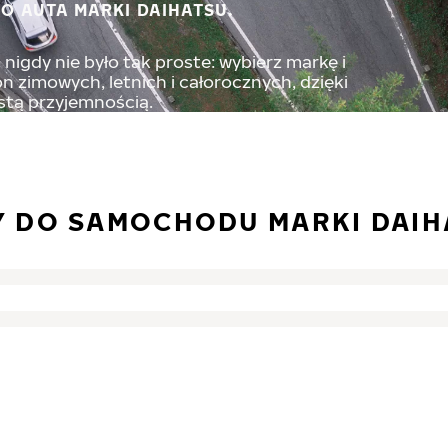
O AUTA MARKI DAIHATSU.
nigdy nie było tak proste: wybierz markę i
 zimowych, letnich i całorocznych, dzięki
stą przyjemnością.
 DO SAMOCHODU MARKI DAIH