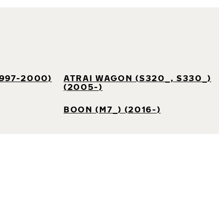
1997-2000)
ATRAI WAGON (S320_, S330_)
(2005-)
BOON (M7_) (2016-)