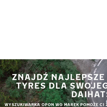
Przejdź do głównej treści
Strona główna
ZNAJDŹ NAJLEPSZE
TYRES DLA SWOJE
DAIHAT
WYSZUKIWARKA OPON WG MAREK POMOŻE CI 