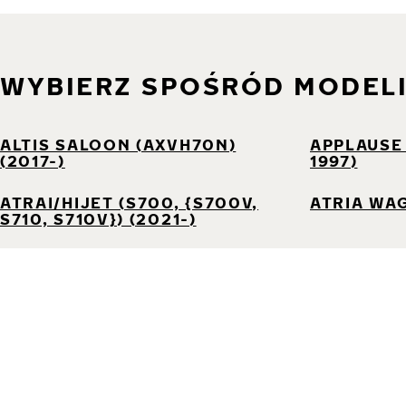
WYBIERZ SPOŚRÓD MODEL
ALTIS SALOON (AXVH70N)
APPLAUSE I
(2017-)
1997)
ATRAI/HIJET (S700, {S700V,
ATRIA WAG
S710, S710V}) (2021-)