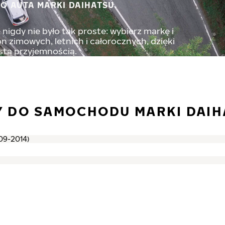
O AUTA MARKI DAIHATSU.
nigdy nie było tak proste: wybierz markę i
 zimowych, letnich i całorocznych, dzięki
stą przyjemnością.
 DO SAMOCHODU MARKI DAIH