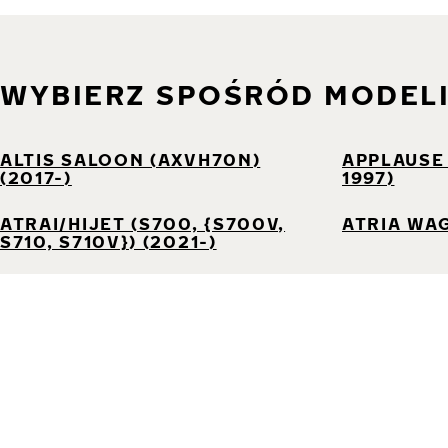
WYBIERZ SPOŚRÓD MODEL
ALTIS SALOON (AXVH70N)
APPLAUSE I
(2017-)
1997)
ATRAI/HIJET (S700, {S700V,
ATRIA WAG
S710, S710V}) (2021-)