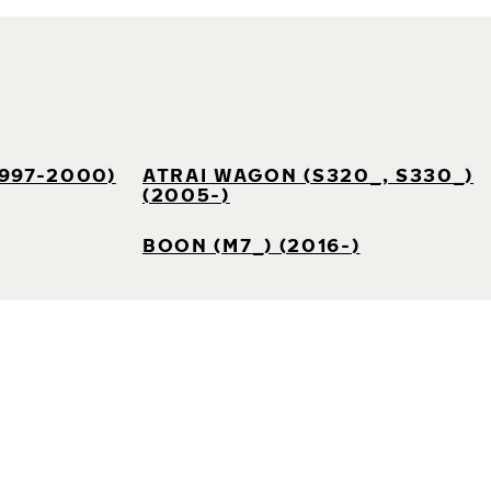
1997-2000)
ATRAI WAGON (S320_, S330_)
(2005-)
BOON (M7_) (2016-)