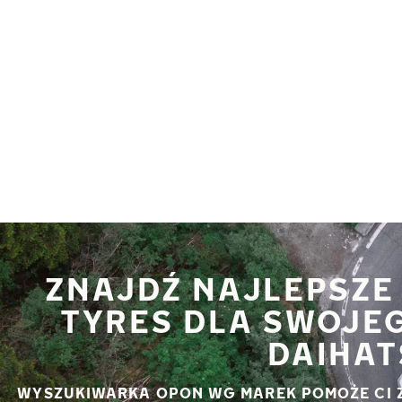
Przejdź do głównej treści
Strona główna
ZNAJDŹ NAJLEPSZE
TYRES DLA SWOJE
DAIHAT
WYSZUKIWARKA OPON WG MAREK POMOŻE CI 