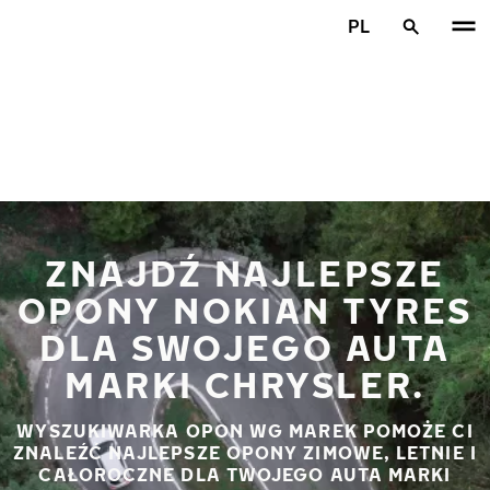
Przejdź do głównej treści
PL
Strona główna
ZNAJDŹ NAJLEPSZE
OPONY NOKIAN TYRES
DLA SWOJEGO AUTA
MARKI CHRYSLER.
WYSZUKIWARKA OPON WG MAREK POMOŻE CI
ZNALEŹĆ NAJLEPSZE OPONY ZIMOWE, LETNIE I
CAŁOROCZNE DLA TWOJEGO AUTA MARKI