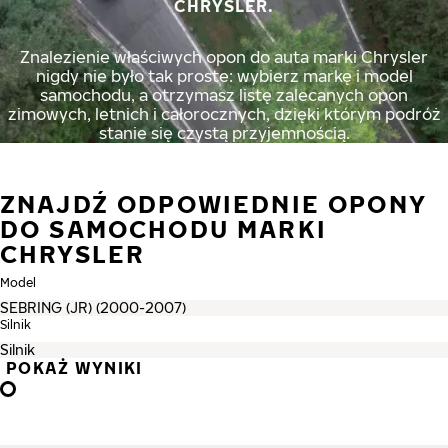
CHRYSLER.
Znalezienie właściwych opon do auta marki Chrysler
nigdy nie było tak proste: wybierz markę i model
samochodu, a otrzymasz listę zalecanych opon
zimowych, letnich i całorocznych, dzięki którym podróż
stanie się czystą przyjemnością.
ZNAJDŹ ODPOWIEDNIE OPONY
DO SAMOCHODU MARKI
CHRYSLER
Model
Silnik
POKAŻ WYNIKI