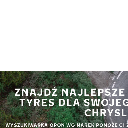
Przejdź do głównej treści
Strona główna
ZNAJDŹ NAJLEPSZE
TYRES DLA SWOJE
CHRYSL
WYSZUKIWARKA OPON WG MAREK POMOŻE CI 