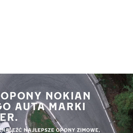
 OPONY NOKIAN
GO AUTA MARKI
ER.
ZNALEŹĆ NAJLEPSZE OPONY ZIMOWE,