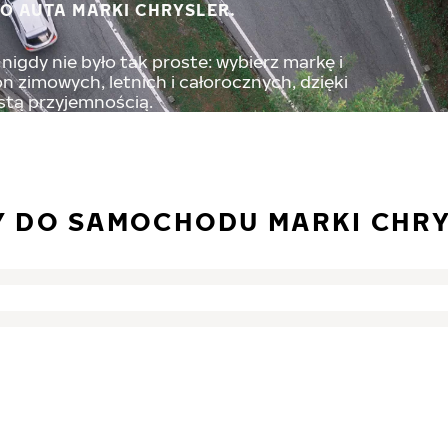
O AUTA MARKI CHRYSLER.
nigdy nie było tak proste: wybierz markę i
 zimowych, letnich i całorocznych, dzięki
stą przyjemnością.
Y DO SAMOCHODU MARKI CHR