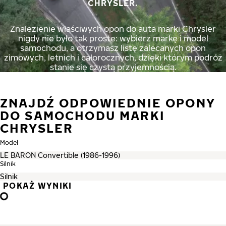
CHRYSLER.
Znalezienie właściwych opon do auta marki Chrysler
nigdy nie było tak proste: wybierz markę i model
samochodu, a otrzymasz listę zalecanych opon
zimowych, letnich i całorocznych, dzięki którym podróż
stanie się czystą przyjemnością.
ZNAJDŹ ODPOWIEDNIE OPONY
DO SAMOCHODU MARKI
CHRYSLER
Model
Silnik
POKAŻ WYNIKI