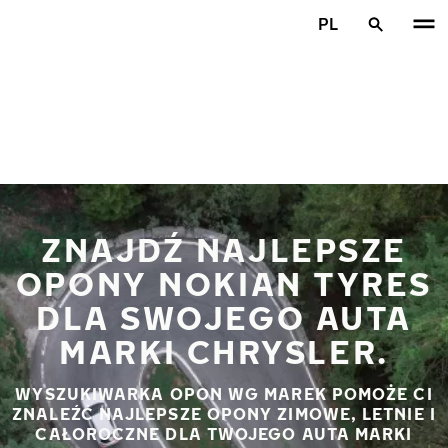
Przejdź do głównej treści
PL
Strona główna
ZNAJDŹ NAJLEPSZE
OPONY NOKIAN TYRES
DLA SWOJEGO AUTA
MARKI CHRYSLER.
WYSZUKIWARKA OPON WG MAREK POMOŻE CI
ZNALEŹĆ NAJLEPSZE OPONY ZIMOWE, LETNIE I
CAŁOROCZNE DLA TWOJEGO AUTA MARKI