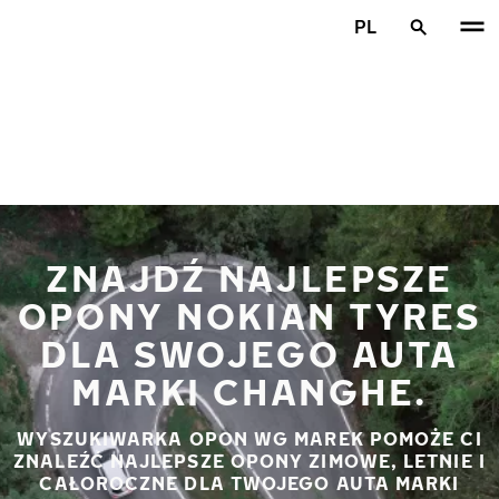
Przejdź do głównej treści
PL
Strona główna
ZNAJDŹ NAJLEPSZE
OPONY NOKIAN TYRES
DLA SWOJEGO AUTA
MARKI CHANGHE.
WYSZUKIWARKA OPON WG MAREK POMOŻE CI
ZNALEŹĆ NAJLEPSZE OPONY ZIMOWE, LETNIE I
CAŁOROCZNE DLA TWOJEGO AUTA MARKI