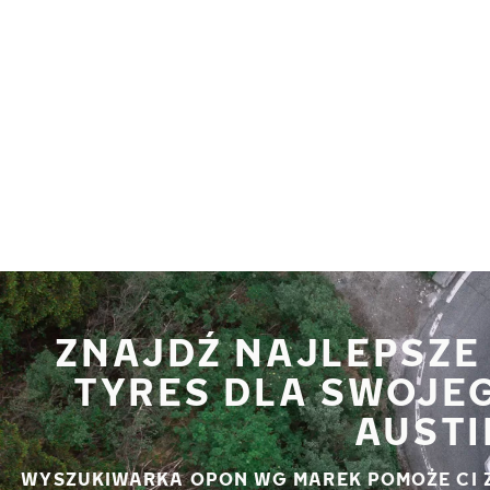
Przejdź do głównej treści
Strona główna
ZNAJDŹ NAJLEPSZE
TYRES DLA SWOJE
AUSTI
WYSZUKIWARKA OPON WG MAREK POMOŻE CI 