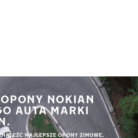
 OPONY NOKIAN
GO AUTA MARKI
N.
ZNALEŹĆ NAJLEPSZE OPONY ZIMOWE,