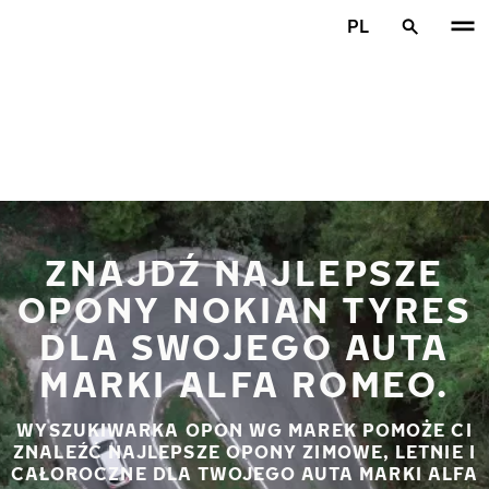
Przejdź do głównej treści
PL
Strona główna
ZNAJDŹ NAJLEPSZE
OPONY NOKIAN TYRES
DLA SWOJEGO AUTA
MARKI ALFA ROMEO.
WYSZUKIWARKA OPON WG MAREK POMOŻE CI
ZNALEŹĆ NAJLEPSZE OPONY ZIMOWE, LETNIE I
CAŁOROCZNE DLA TWOJEGO AUTA MARKI ALFA